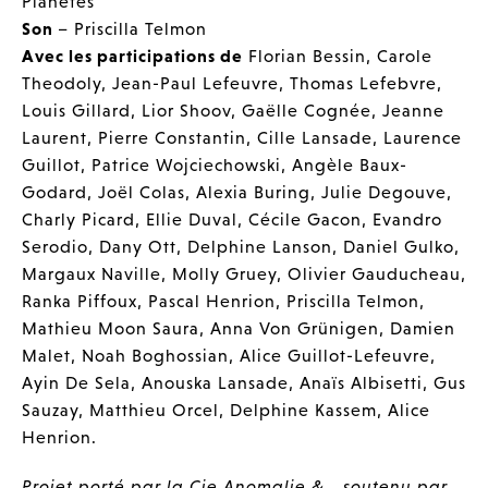
Planètes
Son
– Priscilla Telmon
Avec les participations de
Florian Bessin, Carole
Theodoly, Jean-Paul Lefeuvre, Thomas Lefebvre,
Louis Gillard, Lior Shoov, Gaëlle Cognée, Jeanne
Laurent, Pierre Constantin, Cille Lansade, Laurence
Guillot, Patrice Wojciechowski, Angèle Baux-
Godard, Joël Colas, Alexia Buring, Julie Degouve,
Charly Picard, Ellie Duval, Cécile Gacon, Evandro
Serodio, Dany Ott, Delphine Lanson, Daniel Gulko,
Margaux Naville, Molly Gruey, Olivier Gauducheau,
Ranka Piffoux, Pascal Henrion, Priscilla Telmon,
Mathieu Moon Saura, Anna Von Grünigen, Damien
Malet, Noah Boghossian, Alice Guillot-Lefeuvre,
Ayin De Sela, Anouska Lansade, Anaïs Albisetti, Gus
Sauzay, Matthieu Orcel, Delphine Kassem, Alice
Henrion.
Projet porté par la Cie Anomalie &… soutenu par