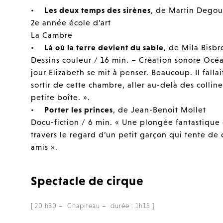
•
Les deux temps des sirènes
, de Martin Degou
2e année école d’art
La Cambre
•
Là où la terre devient du sable
, de Mila Bisbr
Dessins couleur / 16 min. – Création sonore Oc
jour Elizabeth se mit à penser. Beaucoup. Il fallait
sortir de cette chambre, aller au-delà des colli
petite boîte. ».
•
Porter les princes
, de Jean-Benoit Mollet
Docu-fiction / 6 min. « Une plongée fantastique 
travers le regard d’un petit garçon qui tente de
amis ».
Spectacle de cirque
[ 20 h30 – Chapiteau – durée : 1h15 ]